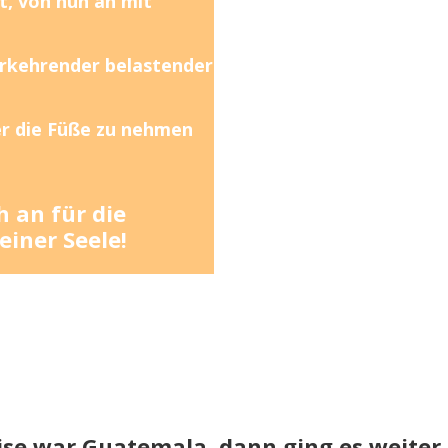
st, von nun an mit
derkehrender belastender
r die Füße zu nehmen
 an für die
einer Seele!
eise war Guatemala, dann ging es weite