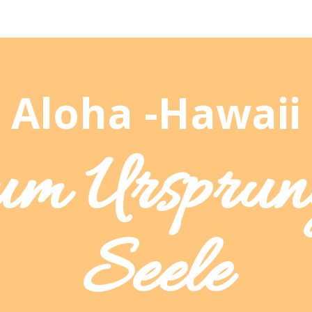
Aloha -Hawaii
um Ursprun
Seele