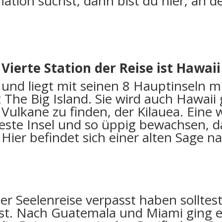
ion suchst, dann bist du hier, an de
Vierte Station der Reise ist Hawaii
und liegt mit seinen 8 Hauptinseln mi
t The Big Island. Sie wird auch Hawaii
n Vulkane zu finden, der Kilauea. Eine
 älteste Insel und so üppig bewachsen, d
Hier befindet sich einer alten Sage na
r Seelenreise verpasst haben solltest
est. Nach Guatemala und Miami ging es