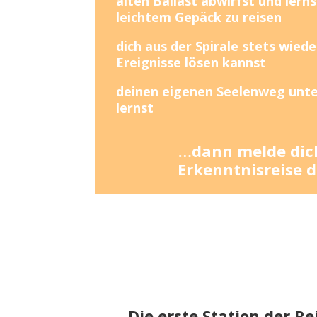
alten Ballast abwirfst und lern
leichtem Gepäck zu reisen
dich aus der Spirale stets wie
Ereignisse lösen kannst
deinen eigenen Seelenweg unte
lernst
…dann melde dich
Erkenntnisreise d
Die erste Station der R