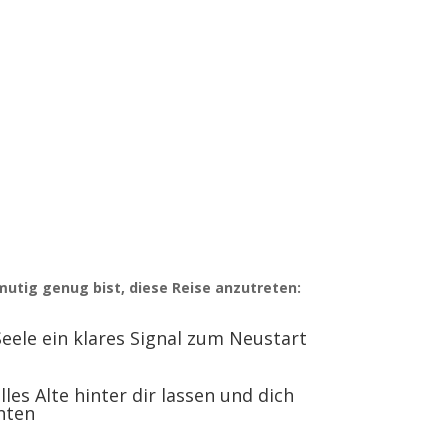
Eindrücke
von der Farbenpracht der Natur in Verbindung
mit einer modernen Großstadt
mutig genug bist, diese Reise anzutreten:
Seele ein klares Signal zum Neustart
lles Alte hinter dir lassen und dich
hten