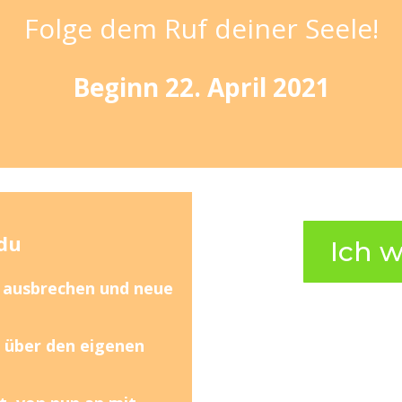
Folge dem Ruf deiner Seele!
Beginn 22. April 2021
 du
Ich w
 ausbrechen und neue
d über den eigenen