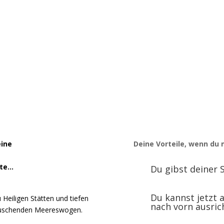
Begegnungen
mit faszinierenden
Menschen vor Ort
eine
Deine Vorteile, wenn du 
nte…
Du gibst deiner 
Du kannst jetzt a
 Heiligen Stätten und tiefen
nach vorn ausric
rauschenden Meereswogen.