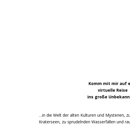
Spannende Berichte
über magische Plätze
im Herzen von Mutter Erde
Komm mit mir auf 
virtuelle Reise
ins große Unbekan
…in die Welt der alten Kulturen und Mysterien, zu
Kraterseen, zu sprudelnden Wasserfällen und 